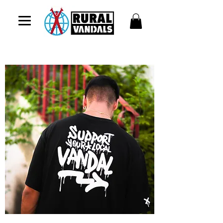
ENVÍOS GRATIS A ESPAÑA DESDE 60€ CON EL CÓDIGO: SERENA