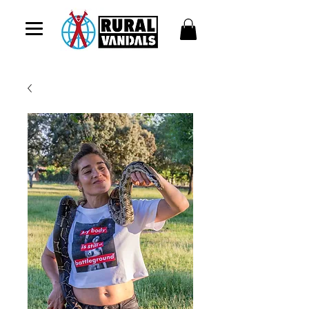
ENVÍOS GRATIS A ESPAÑA DESDE 60€ CON EL CÓDIGO: SERENA